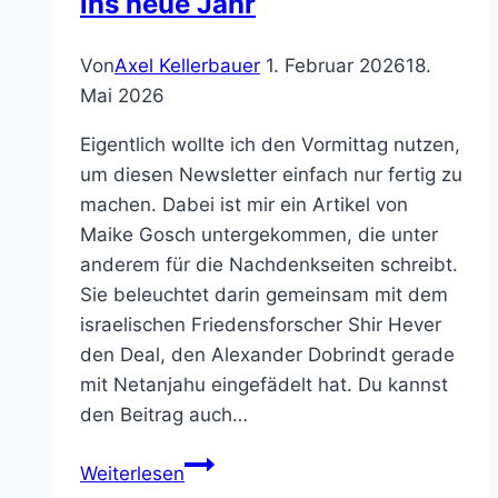
ins neue Jahr
Von
Axel Kellerbauer
1. Februar 2026
18.
Mai 2026
Eigentlich wollte ich den Vormittag nutzen,
um diesen Newsletter einfach nur fertig zu
machen. Dabei ist mir ein Artikel von
Maike Gosch untergekommen, die unter
anderem für die Nachdenkseiten schreibt.
Sie beleuchtet darin gemeinsam mit dem
israelischen Friedensforscher Shir Hever
den Deal, den Alexander Dobrindt gerade
mit Netanjahu eingefädelt hat. Du kannst
den Beitrag auch…
Trau‘
Weiterlesen
dich