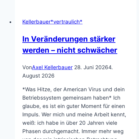
und
träum‘
Kellerbauer*vertraulich*
dich
ins
In Veränderungen stärker
neue
werden – nicht schwächer
Jahr
Von
Axel Kellerbauer
28. Juni 2026
4.
August 2026
*Was Hitze, der American Virus und dein
Betriebssystem gemeinsam haben* Ich
glaube, es ist ein guter Moment für einen
Impuls. Wer mich und meine Arbeit kennt,
weiß: ich habe in über 20 Jahren viele
Phasen durchgemacht. Immer mehr weg