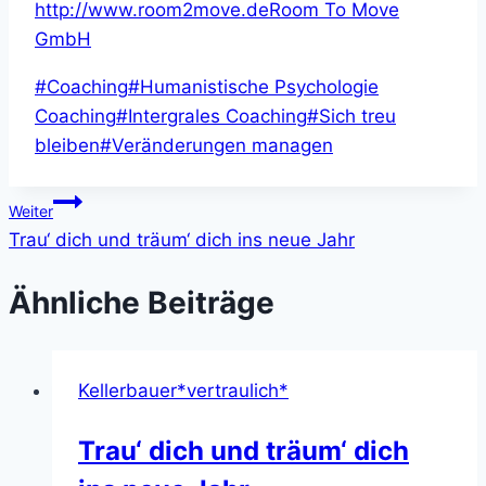
http://www.room2move.de
Room To Move
GmbH
Schlagworte:
#
Coaching
#
Humanistische Psychologie
Coaching
#
Intergrales Coaching
#
Sich treu
bleiben
#
Veränderungen managen
Beitragsnavigation
Weiter
Trau‘ dich und träum‘ dich ins neue Jahr
Ähnliche Beiträge
Kellerbauer*vertraulich*
Trau‘ dich und träum‘ dich