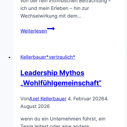
von der rein intrinsischen Betrachtung –
ich und mein Erleben – hin zur
Wechselwirkung mit dem…
In
Weiterlesen
Veränderungen
stärker
werden
Kellerbauer*vertraulich*
–
nicht
Leadership Mythos
schwächer
„Wohlfühlgemeinschaft“
Von
Axel Kellerbauer
4. Februar 2026
4.
August 2026
wenn du ein Unternehmen führst, ein
Team leitest oder eine andere